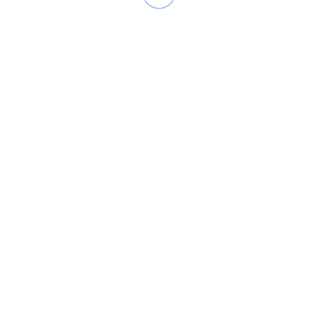
e casino sites have a minimum deposit of $10–$20. Every